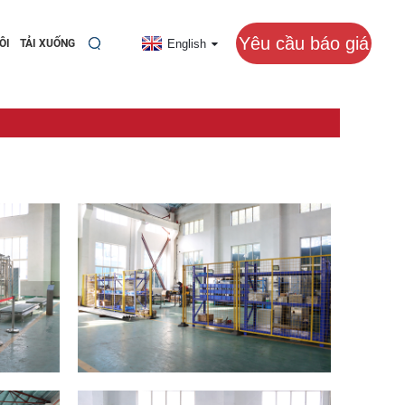
Yêu cầu báo giá
English
ÔI
TẢI XUỐNG