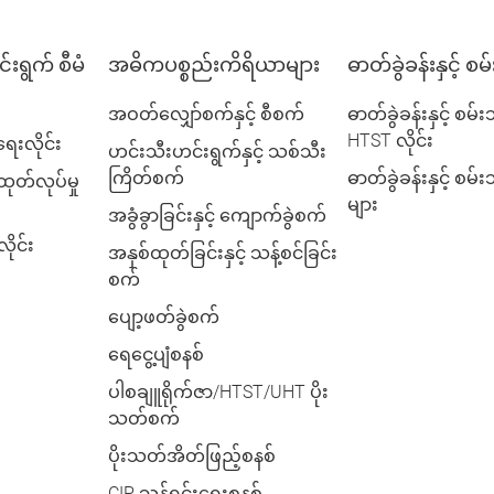
းရွက် စီမံ
အဓိကပစ္စည်းကိရိယာများ
ဓာတ်ခွဲခန်းနှင့် စ
အဝတ်လျှော်စက်နှင့် စီစက်
ဓာတ်ခွဲခန်းနှင့် စမ်
HTST လိုင်း
ေးလိုင်း
ဟင်းသီးဟင်းရွက်နှင့် သစ်သီး
ကြိတ်စက်
ဓာတ်ခွဲခန်းနှင့် စမ
ထုတ်လုပ်မှု
များ
အခွံခွာခြင်းနှင့် ကျောက်ခွဲစက်
ုင်း
အနှစ်ထုတ်ခြင်းနှင့် သန့်စင်ခြင်း
စက်
ပျော့ဖတ်ခွဲစက်
ရေငွေ့ပျံစနစ်
ပါစချူရိုက်ဇာ/HTST/UHT ပိုး
သတ်စက်
ပိုးသတ်အိတ်ဖြည့်စနစ်
CIP သန့်ရှင်းရေးစနစ်