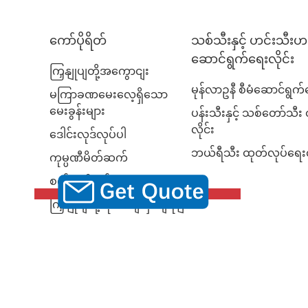
ကော်ပိုရိတ်
သစ်သီးနှင့် ဟင်းသီးဟင်
ဆောင်ရွက်ရေးလိုင်း
ကြှနျုပျတို့အကွောငျး
မုန်လာဥနီ စီမံဆောင်ရွက်ရ
မကြာခဏမေးလေ့ရှိသော
မေးခွန်းများ
ပန်းသီးနှင့် သစ်တော်သီး 
လိုင်း
ဒေါင်းလုဒ်လုပ်ပါ
ဘယ်ရီသီး ထုတ်လုပ်ရေးလိ
ကုမ္ပဏီမိတ်ဆက်
စက်ရုံခရီးစဉ်
ကြှနျုပျတို့ကိုဆကျသှယျရနျ