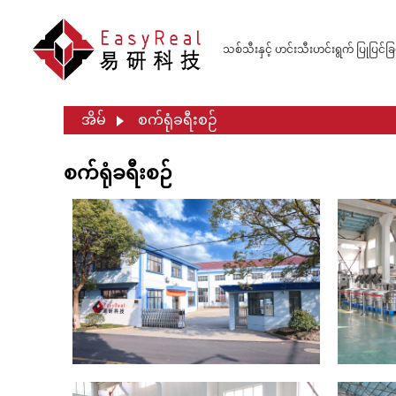
သစ်သီးနှင့် ဟင်းသီးဟင်းရွက် ပြုပြင်ခြ
အိမ်
စက်ရုံခရီးစဉ်
စက်ရုံခရီးစဉ်