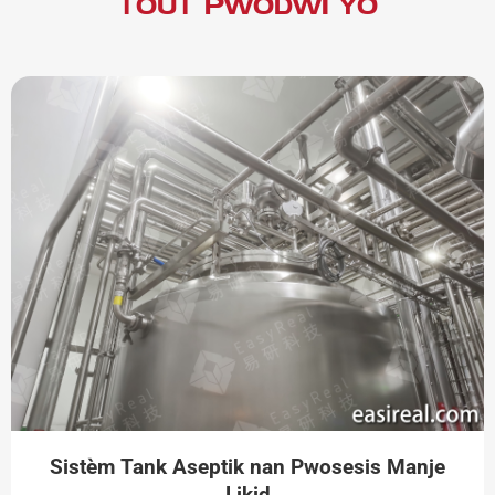
TOUT PWODWI YO
Sistèm Tank Aseptik nan Pwosesis Manje
Likid