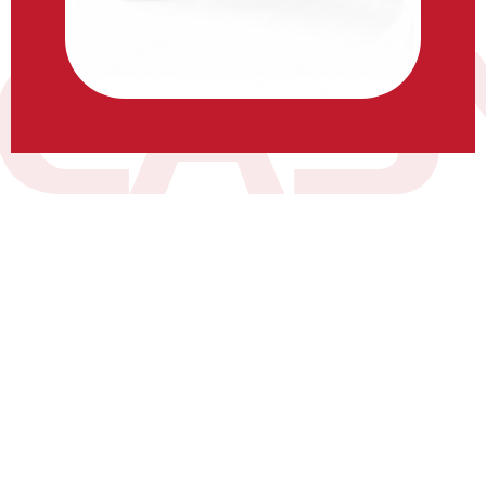
LIY PWOSESIS MANJE AK
BWASON CUSTOMIZED
Soti nan chwazi ak konfigirasyon bon an
machin pou travay
ou pou ede ou finanse acha a ki jenere pwofi remakab.