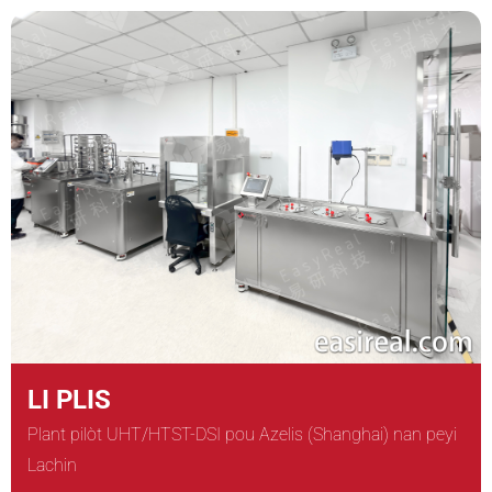
LI PLIS
Plant pilòt UHT/HTST-DSI pou Azelis (Shanghai) nan peyi
Lachin