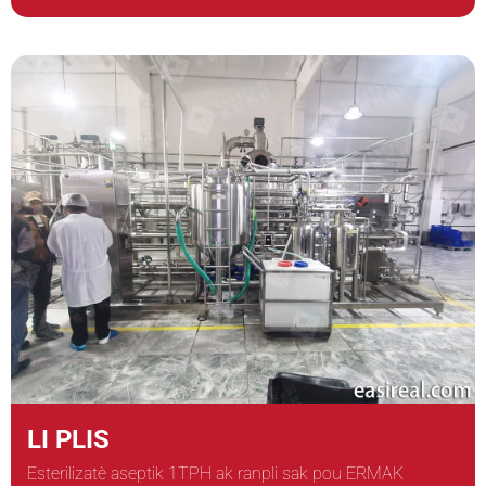
LI PLIS
Esterilizatè aseptik 1TPH ak ranpli sak pou ERMAK