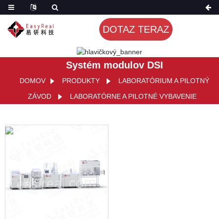
DOTAZ TERAZ
Systém modulov DSI
DOMOV
PRODUKTY
LABORATÓRIUM A PILOTNÝ
ZÁVOD
LABORATÓRNE A PILOTNÉ VYBAVENIE