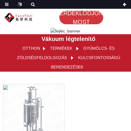
ÉRDEKLŐDJÖN
MOST
Vákuum légtelenítő
OTTHON
TERMÉKEK
GYÜMÖLCS- ÉS
ZÖLDSÉGFELDOLGOZÁS
KULCSFONTOSSÁGÚ
BERENDEZÉSEK