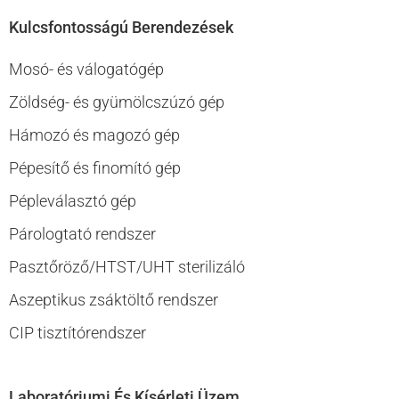
Kulcsfontosságú Berendezések
Mosó- és válogatógép
Zöldség- és gyümölcszúzó gép
Hámozó és magozó gép
Pépesítő és finomító gép
Pépleválasztó gép
Párologtató rendszer
Pasztőröző/HTST/UHT sterilizáló
Aszeptikus zsáktöltő rendszer
CIP tisztítórendszer
Laboratóriumi És Kísérleti Üzem